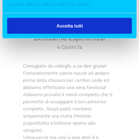
raccolto dal tuo utilizzo dei loro servizi.
Accetta tutti
Bellissima esperienza!
4 Giorni fa
Consigliato da colleghi, a cui dire grazie!
La
oni
Fortunatamente siamo riusciti ad andarci
Ma
 e
prima della chiusura per cambio sede ed
di
abbiamo effettuato una cena favolosa!
Me
Abbiamo provato il menù completo che ti
fr
 5
permette di assaggiare il loro percorso
Am
completo. Alcuni piatti meritano
cu
o
ampiamente una stella Michelin
ve
nù
(soprattutto il bottone ripieno alle
Pr
vongole).
la 
 e
Unica pecca (se così si può dire) è il