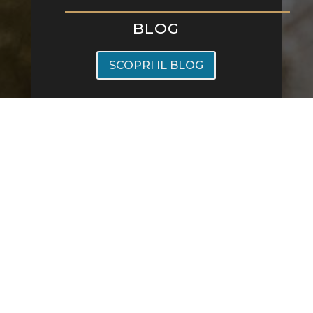
BLOG
SCOPRI IL BLOG
Ristorante All'Origine Viale Montenero 20, 20135 Milano
- Sold Out Srl piva 12749590969 -
Privacy Policy