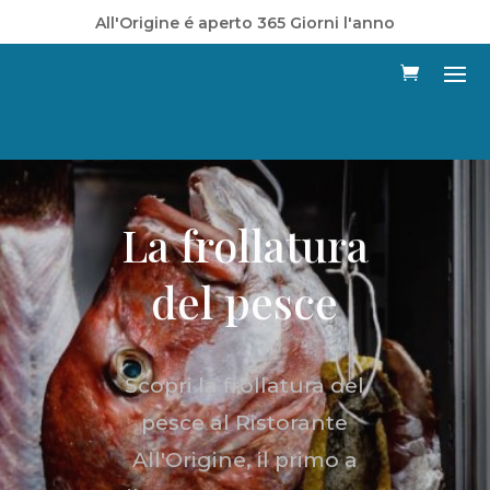
All'Origine é aperto 365 Giorni l'anno
La frollatura
del pesce
Scopri la frollatura del
pesce al Ristorante
All'Origine, il primo a