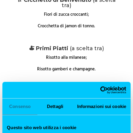
🥂 Cicchetto di Benvenuto
(a scelta
tra)
Fiori di zucca croccanti;
Crocchetta di jamon di tonno.
🍝 Primi Piatti
(a scelta tra)
Risotto alla milanese;
Risotto gamberi e champagne.
🍰 Dolce della Tradizione
(a scelta tra)
Tiramisù fatto in casa;
Consenso
Dettagli
Informazioni sui cookie
Gelato artigianale.
Questo sito web utilizza i cookie