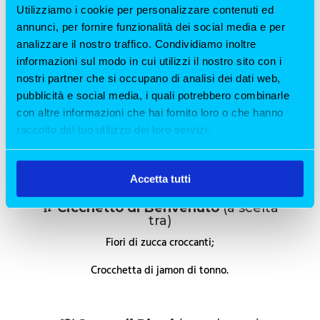
✅
Acqua, caffè e coperto inclusi
Utilizziamo i cookie per personalizzare contenuti ed
annunci, per fornire funzionalità dei social media e per
👉
Prenota ora il tuo pranzo della domenica a
analizzare il nostro traffico. Condividiamo inoltre
Milano!
informazioni sul modo in cui utilizzi il nostro sito con i
nostri partner che si occupano di analisi dei dati web,
pubblicità e social media, i quali potrebbero combinarle
Menù Pranzo Weekend –
con altre informazioni che hai fornito loro o che hanno
Antipasto, Secondo e Dolce
raccolto dal tuo utilizzo dei loro servizi.
(40€)
Per chi ama i sapori decisi e la cucina di un tempo, con
Accetta tutti
piatti abbondanti e materie prime eccellenti.
🥂 Cicchetto di Benvenuto
(a scelta
tra)
Fiori di zucca croccanti;
Crocchetta di jamon di tonno.