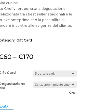
alta cucina.
Lo Chef vi proporrà una degustazione
selezionata tra i best seller stagionali e le
nuove anteprime con la possibilità di
andare incontro alle esigenze del cliente.
Category:
Gift Card
€
60
–
€
170
Gift Card
Degustazione
vini
Clear
€
60