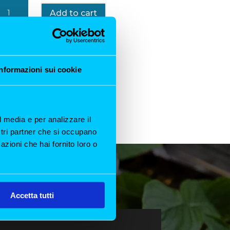
Gift
Add to cart
card
Menù
degustazione
carta
Informazioni sui cookie
bianca
llo
Chef
quantity
l media e per analizzare il
ostri partner che si occupano
azioni che hai fornito loro o
Accetta tutti