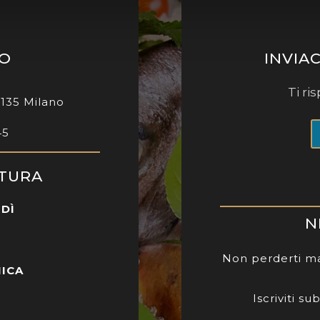
MO
INVIA
Ti r
0135 Milano
45
RTURA
RDÌ
N
Non perderti ma
NICA
Iscriviti s