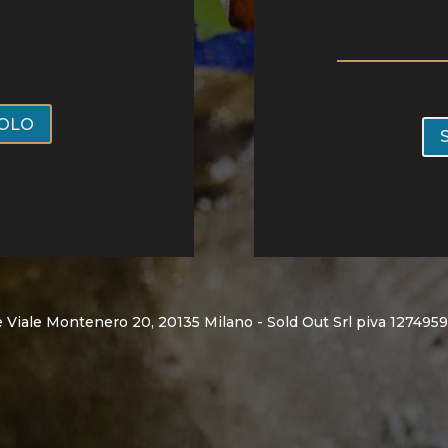
VOLO
ne Viale Montenero 20, 20135 Milano - Sold Out Srl piva 127495