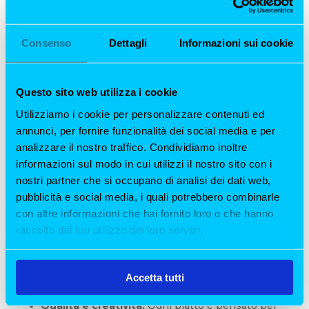
Consenso
Dettagli
Informazioni sui cookie
Questo sito web utilizza i cookie
Utilizziamo i cookie per personalizzare contenuti ed
annunci, per fornire funzionalità dei social media e per
analizzare il nostro traffico. Condividiamo inoltre
informazioni sul modo in cui utilizzi il nostro sito con i
nostri partner che si occupano di analisi dei dati web,
pubblicità e social media, i quali potrebbero combinarle
Perché Scegliere All’Origine ?
con altre informazioni che hai fornito loro o che hanno
Unico nel suo genere:
La frollatura di pesce è
raccolto dal tuo utilizzo dei loro servizi.
una tecnica esclusiva che rende ogni piatto
una sorpresa.
Location speciale:
La terrazza è perfetta per
Accetta tutti
chi cerca un brunch all’aperto a Milano.
Qualità e creatività:
Ogni piatto è pensato per