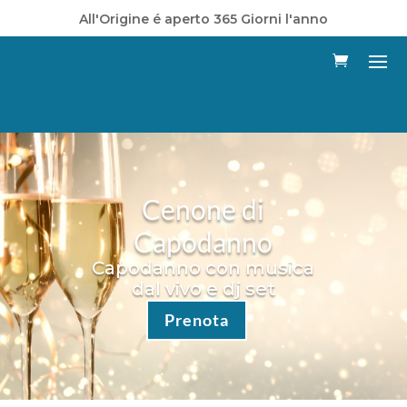
All'Origine é aperto 365 Giorni l'anno
Cenone di
Capodanno
Capodanno con musica
dal vivo e dj set
Prenota