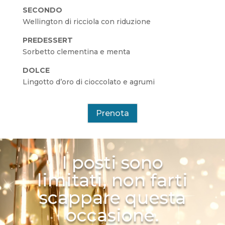
SECONDO
Wellington di ricciola con riduzione
PREDESSERT
Sorbetto clementina e menta
DOLCE
Lingotto d’oro di cioccolato e agrumi
Prenota
I posti sono
limitati, non farti
scappare questa
occasione.