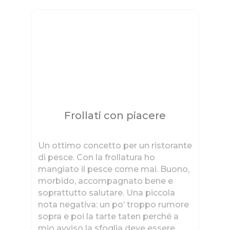
o
Frollati con piacere
al.
Un ottimo concetto per un ristorante
Un
ene
di pesce. Con la frollatura ho
so
ero
mangiato il pesce come mai. Buono,
pe
morbido, accompagnato bene e
sa
ro
soprattutto salutare. Una piccola
co
nota negativa: un po’ troppo rumore
T
sopra e poi la tarte taten perché a
mio avviso la sfoglia deve essere