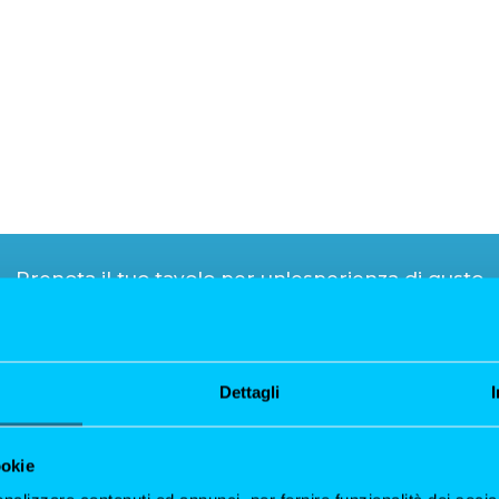
Prenota il tuo tavolo per un'esperienza di gusto
PRENOTA ORA
Dettagli
ookie