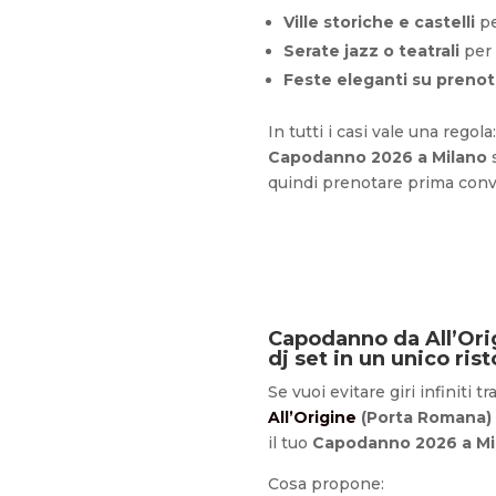
Ville storiche e castelli
pe
Serate jazz o teatrali
per 
Feste eleganti su preno
In tutti i casi vale una regola
Capodanno 2026 a Milano
s
quindi prenotare prima con
Capodanno da All’Orig
dj set in un unico ris
Se vuoi evitare giri infiniti tr
All’Origine
(Porta Romana)
il tuo
Capodanno 2026 a Mi
Cosa propone: