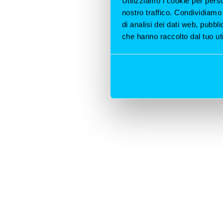
Utilizziamo i cookie per perso
nostro traffico. Condividiamo 
di analisi dei dati web, pubbl
che hanno raccolto dal tuo uti
Cenone di Capoda
Milano: eleganza, 