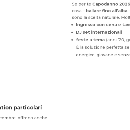
Se per te
Capodanno 2026 
cosa –
ballare fino all’alba
–
sono la scelta naturale. Mol
Ingresso con cena e tavo
DJ set internazionali
feste a tema
(anni ’20, 
È la soluzione perfetta s
energico, giovane e senz
ation particolari
dicembre, offrono anche