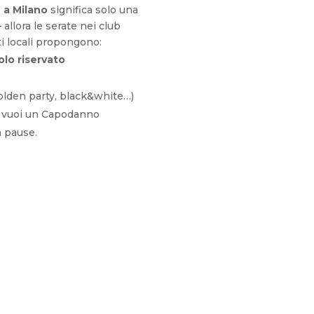
a Milano
significa solo una
 allora le serate nei club
ti locali propongono:
lo riservato
golden party, black&white…)
e vuoi un Capodanno
a pause.