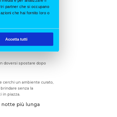
l media e per analizzare il
ostri partner che si occupano
azioni che hai fornito loro o
 nuovo con stile, il
cenone
ta l’opzione più richiesta. I
pongono:
Accetta tutti
no
n vista sullo skyline
n doversi spostare dopo
e cerchi un ambiente curato,
i brindare senza la
 in piazza.
a notte più lunga