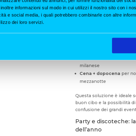
nalizzare contenuti ed annunci, per fornire funzionalità dei socia
inoltre informazioni sul modo in cui utilizzi il nostro sito con i n
icità e social media, i quali potrebbero combinarle con altre inform
lizzo dei loro servizi.
Per chi vuole iniziare l’anno
nno 2026 a
di Capodanno a Milano
res
vista e musica
ristoranti più ricercati pro
Menù speciali di fine an
Location panoramiche
co
milanese
Cena + dopocena
per no
mezzanotte
Questa soluzione è ideale s
buon cibo e la possibilità d
confusione dei grandi eventi
Party e discoteche: l
dell’anno