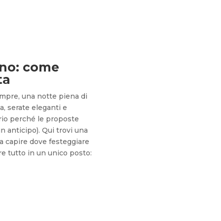
ano: come
ta
mpre, una notte piena di
a, serate eleganti e
prio perché le proposte
in anticipo). Qui trovi una
i a capire dove festeggiare
are tutto in un unico posto: