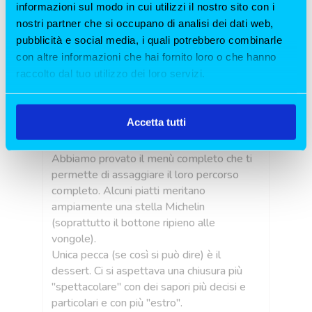
informazioni sul modo in cui utilizzi il nostro sito con i
nostri partner che si occupano di analisi dei dati web,
pubblicità e social media, i quali potrebbero combinarle
Bellissima esperienza!
con altre informazioni che hai fornito loro o che hanno
4 Giorni fa
raccolto dal tuo utilizzo dei loro servizi.
Consigliato da colleghi, a cui dire grazie!
La
oni
Fortunatamente siamo riusciti ad andarci
Ma
Accetta tutti
 e
prima della chiusura per cambio sede ed
di
abbiamo effettuato una cena favolosa!
Me
Abbiamo provato il menù completo che ti
fr
 5
permette di assaggiare il loro percorso
Am
completo. Alcuni piatti meritano
cu
o
ampiamente una stella Michelin
ve
nù
(soprattutto il bottone ripieno alle
Pr
vongole).
la 
 e
Unica pecca (se così si può dire) è il
dessert. Ci si aspettava una chiusura più
"spettacolare" con dei sapori più decisi e
particolari e con più "estro".