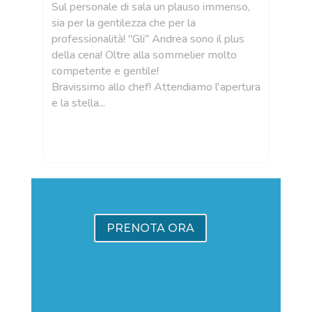
i
Sul personale di sala un plauso immenso,
llo
sia per la gentilezza che per la
 un
professionalità! "Gli" Andrea sono il plus
della cena! Oltre alla sommelier molto
competente e gentile!
Bravissimo allo chef! Attendiamo l'apertura
e la stella...
PRENOTA ORA