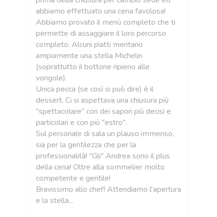
 e
prima della chiusura per cambio sede ed
di
abbiamo effettuato una cena favolosa!
Me
Abbiamo provato il menù completo che ti
fr
 5
permette di assaggiare il loro percorso
Am
completo. Alcuni piatti meritano
cu
o
ampiamente una stella Michelin
ve
nù
(soprattutto il bottone ripieno alle
Pr
vongole).
la 
 e
Unica pecca (se così si può dire) è il
dessert. Ci si aspettava una chiusura più
"spettacolare" con dei sapori più decisi e
particolari e con più "estro".
i
Sul personale di sala un plauso immenso,
llo
sia per la gentilezza che per la
 un
professionalità! "Gli" Andrea sono il plus
della cena! Oltre alla sommelier molto
competente e gentile!
Bravissimo allo chef! Attendiamo l'apertura
e la stella...