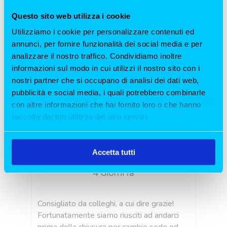
Questo sito web utilizza i cookie
Utilizziamo i cookie per personalizzare contenuti ed
annunci, per fornire funzionalità dei social media e per
analizzare il nostro traffico. Condividiamo inoltre
informazioni sul modo in cui utilizzi il nostro sito con i
nostri partner che si occupano di analisi dei dati web,
pubblicità e social media, i quali potrebbero combinarle
con altre informazioni che hai fornito loro o che hanno
raccolto dal tuo utilizzo dei loro servizi.
Accetta tutti
Bellissima esperienza!
4 Giorni fa
Consigliato da colleghi, a cui dire grazie!
La
oni
Fortunatamente siamo riusciti ad andarci
Ma