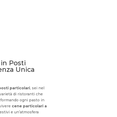
in Posti
ienza Unica
osti particolari
, sei nel
arietà di ristoranti che
asformando ogni pasto in
 vivere
cene particolari a
gestivi e un’atmosfera