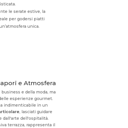
sticata.
nte le serate estive, la
eale per godersi piatti
un’atmosfera unica.
Sapori e Atmosfera
el business e della moda, ma
delle esperienze gourmet.
ta indimenticabile in un
rticolare
, lasciati guidare
dall'arte dell'ospitalità.
siva terrazza, rappresenta il