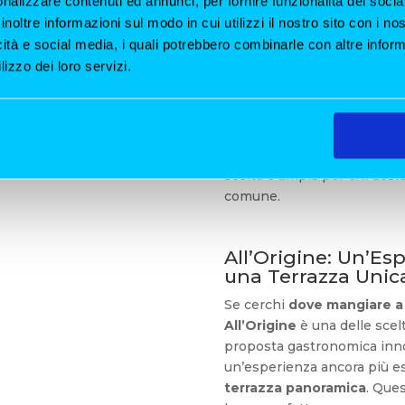
nalizzare contenuti ed annunci, per fornire funzionalità dei socia
inoltre informazioni sul modo in cui utilizzi il nostro sito con i n
entro Particolari:
icità e social media, i quali potrebbero combinarle con altre inform
lizzo dei loro servizi.
Milano è una città in contin
vicoli e le sue piazze si n
centro particolari
che sann
palati più esigenti. Dai loca
proposte che uniscono tradi
scelta è ampia per chi desid
comune.
All’Origine: Un’Es
una Terrazza Unic
Se cerchi
dove mangiare a 
All’Origine
è una delle scelt
proposta gastronomica innova
un’esperienza ancora più esc
terrazza panoramica
. Ques