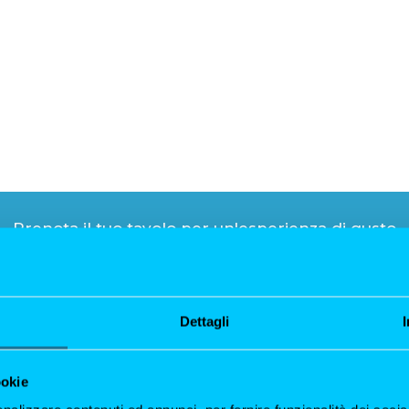
Prenota il tuo tavolo per un'esperienza di gusto
PRENOTA ORA
Dettagli
ookie