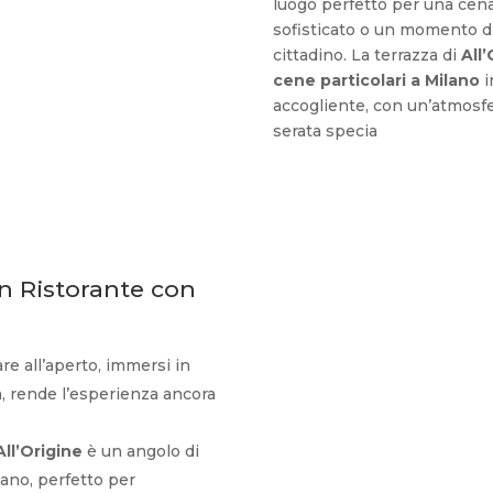
luogo perfetto per una cena 
sofisticato o un momento di
cittadino. La terrazza di
All’
cene particolari a Milano
i
accogliente, con un’atmosf
serata specia
n Ristorante con
re all’aperto, immersi in
, rende l’esperienza ancora
All’Origine
è un angolo di
lano, perfetto per