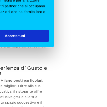
l media e per analizzare il
ostri partner che si occupano
azioni che hai fornito loro o
uo fermento, e tra i suoi
ascondono
ristoranti Milano
o come stupire anche i
li con cucina gourmet alle
Accetta tutti
zione e innovazione, la
era un’esperienza fuori dal
perienza di Gusto e
a
Milano posti particolari
,
e migliori. Oltre alla sua
tiva, il ristorante offre
lusiva grazie alla sua
to spazio suggestivo è il