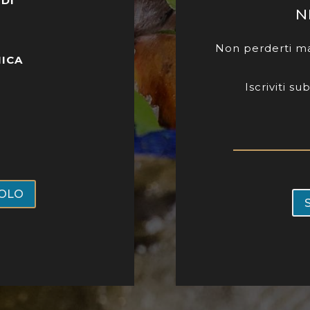
RDÌ
N
Non perderti ma
NICA
Iscriviti s
VOLO