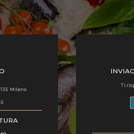
MO
INVIA
Ti r
0135 Milano
45
RTURA