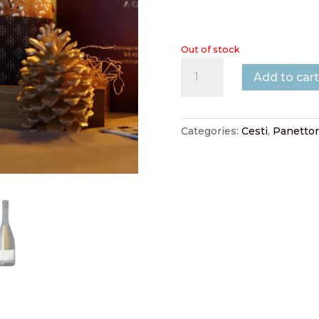
Out of stock
Panettone
Add to cart
artigianale
con
Valdobbiadene
millesimato
Categories:
Cesti
,
Panetton
quantity