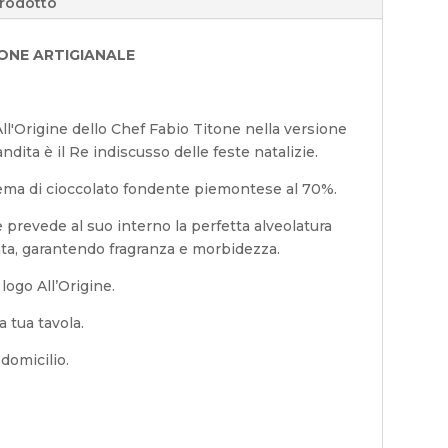
prodotto
ONE ARTIGIANALE
All'Origine dello Chef Fabio Titone nella versione
ndita è il Re indiscusso delle feste natalizie.
rema di cioccolato fondente piemontese al 70%.
e prevede al suo interno la perfetta alveolatura
ata, garantendo fragranza e morbidezza.
logo All’Origine.
a tua tavola.
 domicilio.