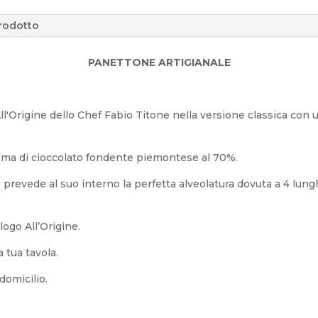
prodotto
PANETTONE ARTIGIANALE
All'Origine dello Chef Fabio Titone nella versione classica con u
rema di cioccolato fondente piemontese al 70%.
e prevede al suo interno la perfetta alveolatura dovuta a 4 lung
ogo All’Origine.
 tua tavola.
domicilio.