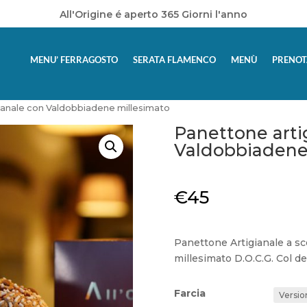
All'Origine é aperto 365 Giorni l'anno
MENU’ FERRAGOSTO
SERATA FLAMENCO
MENÙ
PRENOT
ianale con Valdobbiadene millesimato
Panettone arti
Valdobbiadene
€
45
Panettone Artigianale a sc
millesimato D.O.C.G. Col 
Farcia