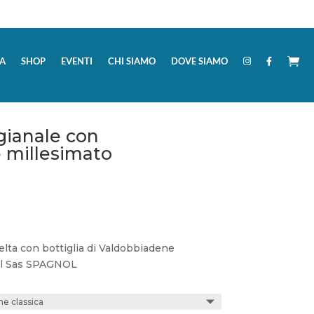
A
SHOP
EVENTI
CHI SIAMO
DOVE SIAMO
gianale con
 millesimato
elta con bottiglia di Valdobbiadene
del Sas SPAGNOL