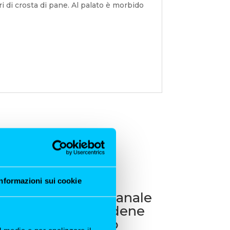
i di crosta di pane. Al palato è morbido
Informazioni sui cookie
Panettone artigianale
con Valdobbiadene
millesimato