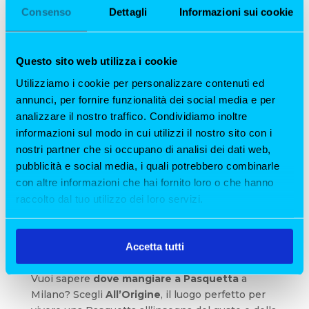
artigianale e tiramisù della casa
Consenso
Dettagli
Informazioni sui cookie
💛
Perché Scegliere All’Origine come
ristorante per Pasquetta 2025?
Questo sito web utilizza i cookie
🌞
Ristorante aperto a Pasquetta
, perfetto
Utilizziamo i cookie per personalizzare contenuti ed
per un pranzo in famiglia o con amici
annunci, per fornire funzionalità dei social media e per
🐟
Menù dedicato alla
cucina di mare
, con
analizzare il nostro traffico. Condividiamo inoltre
protagonisti il
pesce crudo
e maturato
informazioni sul modo in cui utilizzi il nostro sito con i
nostri partner che si occupano di analisi dei dati web,
🌿
Location accogliente
, con un’atmosfera
pubblicità e social media, i quali potrebbero combinarle
calda e conviviale
con altre informazioni che hai fornito loro o che hanno
❤️
Cura dei dettagli
, con piatti preparati con
raccolto dal tuo utilizzo dei loro servizi.
passione e ingredienti freschissimi
🖱️
Prenota Online il Tuo Pranzo di
Accetta tutti
ristoranti Pasquetta a Milano
Vuoi sapere
dove mangiare a Pasquetta
a
Milano? Scegli
All’Origine
, il luogo perfetto per