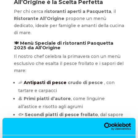
All’Origine è la Scelta Perfetta
Per chi cerca
ristoranti aperti a Pasquetta
, il
Ristorante All’Origine
propone un menù
dedicato, ideale per famiglie e amanti della cucina
di mare.
🍽️
Menù Speciale di ristoranti Pasquetta
2025 da All’Origine
Il nostro chef celebra la primavera con un menù
esclusivo che esalta il pesce frollato e i sapori del
mare:
🦐
Antipasti di pesce
crudo di pesce
, con
tartare e carpacci
🍝
Primi piatti d’autore
, come linguine
all’astice e risotto agli agrumi
🐟
Secondi piatti di pesce frollato
, dal sapore
intenso e inconfondibile
🍰
Dolci di Pasquetta
, tra cui colomba