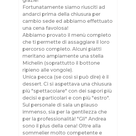
grazie!
Ma
Fortunatamente siamo riusciti ad
l
so
andarci prima della chiusura per
Me
cambio sede ed abbiamo effettuato
do
una cena favolosa!
la
Abbiamo provato il menù completo
ai
che ti permette di assaggiare il loro
le
or
percorso completo. Alcuni piatti
l
Pr
meritano ampiamente una stella
Me
Michelin (soprattutto il bottone
ripieno alle vongole).
Unica pecca (se così si può dire) è il
e
dessert. Ci si aspettava una chiusura
.
più "spettacolare" con dei sapori più
 i
decisi e particolari e con più "estro".
tto
Sul personale di sala un plauso
bio
immenso, sia per la gentilezza che
di
per la professionalità! "Gli" Andrea
l
sono il plus della cena! Oltre alla
sommelier molto competente e