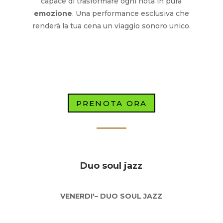
capace di trasformare ogni nota in pura
emozione
. Una performance esclusiva che
renderà la tua cena un viaggio sonoro unico.
PRENOTA ORA
Duo soul jazz
VENERDI'– DUO SOUL JAZZ