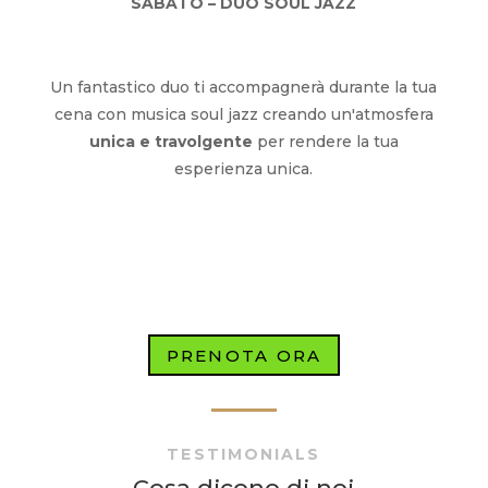
SABATO – DUO SOUL JAZZ
Un fantastico duo ti accompagnerà durante la tua
cena con musica soul jazz creando un'atmosfera
unica e travolgente
per rendere la tua
esperienza unica.
PRENOTA ORA
TESTIMONIALS
Cosa dicono di noi