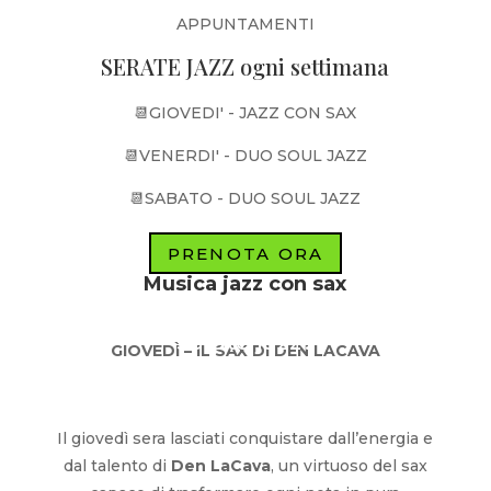
APPUNTAMENTI
SERATE JAZZ ogni settimana
📆GIOVEDI' - JAZZ CON SAX
📆VENERDI' - DUO SOUL JAZZ
📆SABATO - DUO SOUL JAZZ
PRENOTA ORA
Musica jazz con sax
Cosa ti aspetta nelle
serate jazz?
GIOVEDÌ – IL SAX DI DEN LACAVA
Il giovedì sera lasciati conquistare dall’energia e
dal talento di
Den LaCava
, un virtuoso del sax