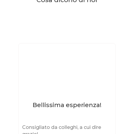
Bellissima esperienza!
La
Consigliato da colleghi, a cui dire
e
un