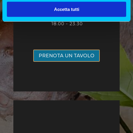
Accetta tutti
7
.30 - 15.00
18.00 - 23.30
PRENOTA UN TAVOLO