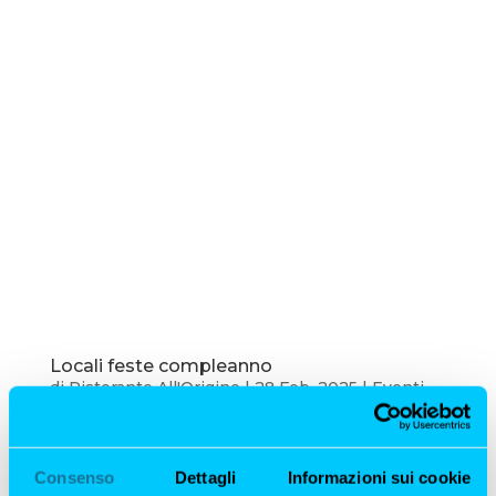
Locali feste compleanno
di
Ristorante All'Origine
|
28 Feb, 2025
|
Eventi
Milano
Locali feste compleanno: il posto perfetto per il
Consenso
Dettagli
Informazioni sui cookie
tuo evento a Milano Cerchi locali per feste di