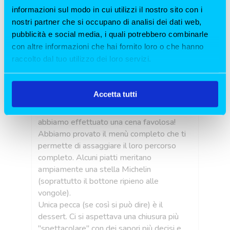
informazioni sul modo in cui utilizzi il nostro sito con i
nostri partner che si occupano di analisi dei dati web,
pubblicità e social media, i quali potrebbero combinarle
Bellissima esperienza!
con altre informazioni che hai fornito loro o che hanno
4 Giorni fa
raccolto dal tuo utilizzo dei loro servizi.
Consigliato da colleghi, a cui dire grazie!
La
Accetta tutti
oni
Fortunatamente siamo riusciti ad andarci
Ma
 e
prima della chiusura per cambio sede ed
di
abbiamo effettuato una cena favolosa!
Me
Abbiamo provato il menù completo che ti
fr
 5
permette di assaggiare il loro percorso
Am
completo. Alcuni piatti meritano
cu
o
ampiamente una stella Michelin
ve
nù
(soprattutto il bottone ripieno alle
Pr
vongole).
la 
 e
Unica pecca (se così si può dire) è il
dessert. Ci si aspettava una chiusura più
"spettacolare" con dei sapori più decisi e