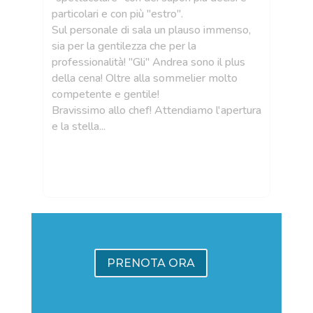
particolari e con più "estro".
i
Sul personale di sala un plauso immenso,
llo
sia per la gentilezza che per la
 un
professionalità! "Gli" Andrea sono il plus
della cena! Oltre alla sommelier molto
competente e gentile!
Bravissimo allo chef! Attendiamo l'apertura
e la stella...
PRENOTA ORA