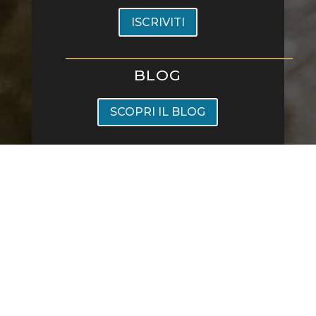
ISCRIVITI
BLOG
SCOPRI IL BLOG
Ristorante All'Origine Viale Montenero 20, 20135 Milano
- Sold Out Srl piva 12749590969 -
Privacy Policy