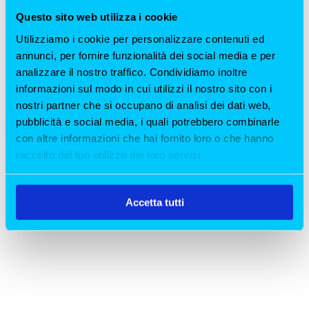
affascinanti di Milano e si cerca I Migliori
Questo sito web utilizza i cookie
Ristoranti a Milano per Pasqua e...
Utilizziamo i cookie per personalizzare contenuti ed
annunci, per fornire funzionalità dei social media e per
analizzare il nostro traffico. Condividiamo inoltre
informazioni sul modo in cui utilizzi il nostro sito con i
nostri partner che si occupano di analisi dei dati web,
pubblicità e social media, i quali potrebbero combinarle
con altre informazioni che hai fornito loro o che hanno
raccolto dal tuo utilizzo dei loro servizi.
Accetta tutti