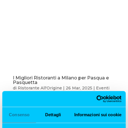
I Migliori Ristoranti a Milano per Pasqua e
Pasquetta
di
Ristorante All'Origine
|
26 Mar, 2025
|
Eventi
Milano
I Migliori Ristoranti a Milano per Pasqua e
Pasquetta La Pasqua e Pasquetta sono occasioni
Consenso
Dettagli
Informazioni sui cookie
perfette per ritrovarsi con amici e famiglia e
gustare piatti deliziosi in uno degli angoli più