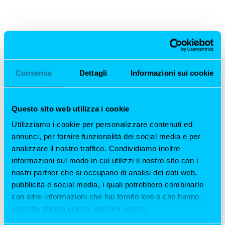
Consenso
Dettagli
Informazioni sui cookie
Questo sito web utilizza i cookie
Cena cantata Milano: una
Utilizziamo i cookie per personalizzare contenuti ed
serata magica sulla
annunci, per fornire funzionalità dei social media e per
terrazza di All’Origine
analizzare il nostro traffico. Condividiamo inoltre
informazioni sul modo in cui utilizzi il nostro sito con i
Vivi una
cena cantata a Milano
in una terrazza
nostri partner che si occupano di analisi dei dati web,
esclusiva con vista su Porta Romana, dove
pubblicità e social media, i quali potrebbero combinarle
l’atmosfera romantica si fonde con la musica
con altre informazioni che hai fornito loro o che hanno
dal vivo per creare un’esperienza
raccolto dal tuo utilizzo dei loro servizi.
indimenticabile.