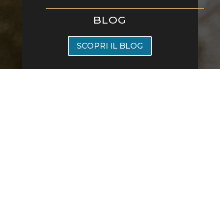
BLOG
SCOPRI IL BLOG
Ristorante All'Origine Viale Montenero 20, 20135 Milano
- Sold Out Srl piva 12749590969 -
Privacy Policy