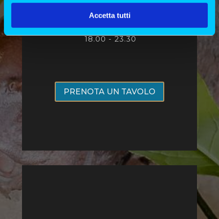
Accetta tutti
7
.30 - 15.00
18.00 - 23.30
PRENOTA UN TAVOLO