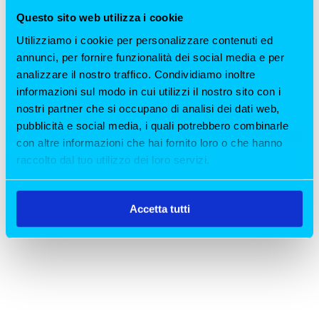
trasforma in un palcoscenico globale per
Questo sito web utilizza i cookie
innovazione e stile. Ma oltre ai...
Utilizziamo i cookie per personalizzare contenuti ed
annunci, per fornire funzionalità dei social media e per
analizzare il nostro traffico. Condividiamo inoltre
informazioni sul modo in cui utilizzi il nostro sito con i
nostri partner che si occupano di analisi dei dati web,
pubblicità e social media, i quali potrebbero combinarle
con altre informazioni che hai fornito loro o che hanno
raccolto dal tuo utilizzo dei loro servizi.
Accetta tutti