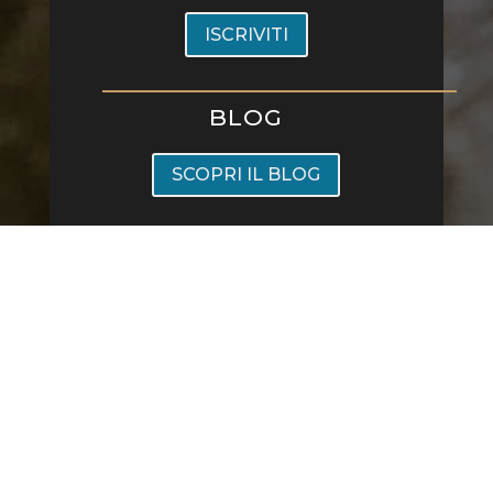
ISCRIVITI
BLOG
SCOPRI IL BLOG
Ristorante All'Origine Viale Montenero 20, 20135 Milano
- Sold Out Srl piva 12749590969 -
Privacy Policy