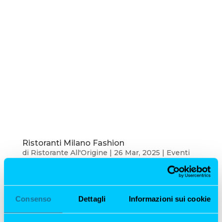
Ristoranti Milano Fashion
di
Ristorante All'Origine
|
26 Mar, 2025
|
Eventi
Milano
Ristoranti Milano Fashion: Dove Moda e Cucina Si
Incontrano Milano è indiscutibilmente la
Consenso
Dettagli
Informazioni sui cookie
capitale della moda e del design, e ogni anno, in
occasione della Settimana del Design, la città si