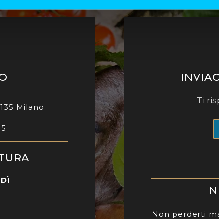
MO
INVIA
Ti r
0135 Milano
45
RTURA
RDÌ
N
Non perderti ma