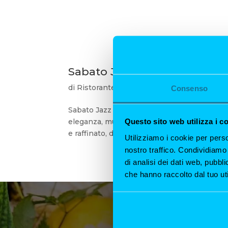
Sabato Jazz Milano
di
Ristorante All'Origine
|
10 Mar, 2025
|
Eve
Consenso
Sabato Jazz Milano: immergiti nell’eleganza
Questo sito web utilizza i c
eleganza, musica dal vivo e alta cucina. Ogni
e raffinato, dove le armonie del Modal Jazz..
Utilizziamo i cookie per perso
nostro traffico. Condividiamo 
di analisi dei dati web, pubbl
che hanno raccolto dal tuo uti