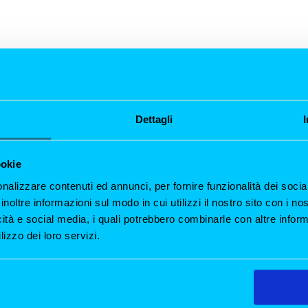
nti Milano
Dettagli
 del Modal Jazz Il Sabato Jazz Milano da All’Origine è sinonimo
ookie
 sabato sera, il nostro ristorante si trasforma in uno spazio in
.
nalizzare contenuti ed annunci, per fornire funzionalità dei socia
inoltre informazioni sul modo in cui utilizzi il nostro sito con i n
icità e social media, i quali potrebbero combinarle con altre inform
lizzo dei loro servizi.