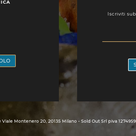
NICA
Iscriviti s
VOLO
ne Viale Montenero 20, 20135 Milano - Sold Out Srl piva 127495