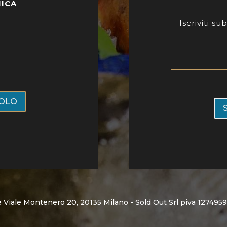
NICA
Iscriviti s
VOLO
ne Viale Montenero 20, 20135 Milano - Sold Out Srl piva 127495