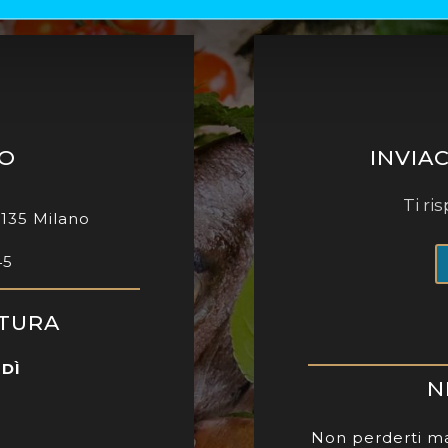
MO
INVIA
Ti r
0135 Milano
45
RTURA
RDÌ
N
Non perderti ma