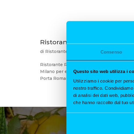
Ristorante romantico a Mila
di
Ristorante All'Origine
|
17 Feb, 2025
|
Ter
Consenso
Ristorante Romantico a Milano: Scopri l’Espe
Questo sito web utilizza i c
Milano per eccellenza, perfetto per una cena
Porta Romana, offre un’esperienza intima e.
Utilizziamo i cookie per perso
nostro traffico. Condividiamo 
di analisi dei dati web, pubbl
che hanno raccolto dal tuo uti