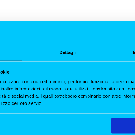
no
razza
Dettagli
rienza Unica di All’Origine All’Origine è il ristorante romantic
ookie
 speciale con la tua dolce metà. La nostra terrazza, affacciata
..
nalizzare contenuti ed annunci, per fornire funzionalità dei socia
inoltre informazioni sul modo in cui utilizzi il nostro sito con i n
icità e social media, i quali potrebbero combinarle con altre inform
lizzo dei loro servizi.