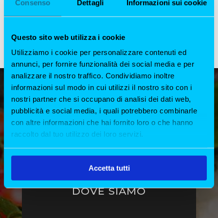
Consenso
Dettagli
Informazioni sui cookie
aperitivo esclusivo o una cena sotto le stelle?
All’Origine è il luogo perfetto per chi desidera
un’atmosfera elegante e piatti raffinati nel cuore
Questo sito web utilizza i cookie
della città, è il...
Utilizziamo i cookie per personalizzare contenuti ed
annunci, per fornire funzionalità dei social media e per
analizzare il nostro traffico. Condividiamo inoltre
informazioni sul modo in cui utilizzi il nostro sito con i
nostri partner che si occupano di analisi dei dati web,
pubblicità e social media, i quali potrebbero combinarle
con altre informazioni che hai fornito loro o che hanno
raccolto dal tuo utilizzo dei loro servizi.
Accetta tutti
DOVE SIAMO