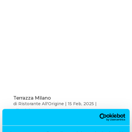
Terrazza Milano
di
Ristorante All'Origine
|
15 Feb, 2025
|
All'Origine
,
Terrazza
Terrazza Milano: All’Origine Cerchi una terrazza a
Milano dove goderti un pranzo raffinato, un