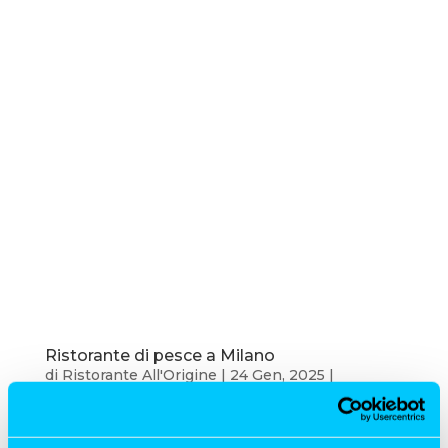
Ristorante di pesce a Milano
di
Ristorante All'Origine
|
24 Gen, 2025
|
All'Origine
,
Food
,
Maturazione del pesce
L’eccellenza del ristorante di pesce a Milano Se