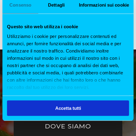
Consenso
Dettagli
Informazioni sui cookie
cerchi un ristorante di pesce a Milano capace di
offrirti un’esperienza fuori dal comune,
All’Origine è la destinazione perfetta. Siamo stati
tra i primi a introdurre la tecnica innovativa della
Questo sito web utilizza i cookie
frollatura del pesce,...
Utilizziamo i cookie per personalizzare contenuti ed
annunci, per fornire funzionalità dei social media e per
analizzare il nostro traffico. Condividiamo inoltre
informazioni sul modo in cui utilizzi il nostro sito con i
nostri partner che si occupano di analisi dei dati web,
pubblicità e social media, i quali potrebbero combinarle
con altre informazioni che hai fornito loro o che hanno
raccolto dal tuo utilizzo dei loro servizi.
Accetta tutti
DOVE SIAMO